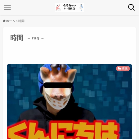
ホーム
時間
時間
– tag –
痛風